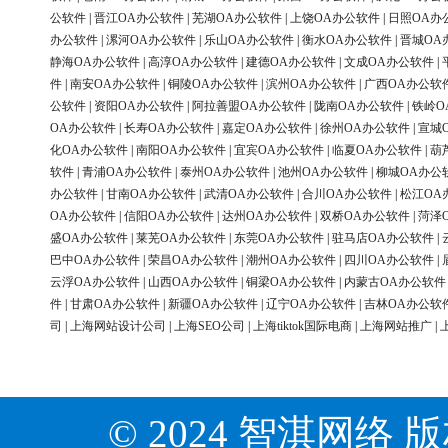
公软件
|
晋江OA办公软件
|
芜湖OA办公软件
|
上饶OA办公软件
|
日照OA办
办公软件
|
漯河OA办公软件
|
乐山OA办公软件
|
衡水OA办公软件
|
晋城OA
静海OA办公软件
|
高淳OA办公软件
|
建德OA办公软件
|
文成OA办公软件
|
件
|
南安OA办公软件
|
铜陵OA办公软件
|
滨州OA办公软件
|
广西OA办公软
公软件
|
资阳OA办公软件
|
阿拉善盟OA办公软件
|
陇南OA办公软件
|
铁岭O
OA办公软件
|
长寿OA办公软件
|
嘉定OA办公软件
|
徐州OA办公软件
|
宣城
化OA办公软件
|
南阳OA办公软件
|
宜宾OA办公软件
|
临夏OA办公软件
|
葫
软件
|
青浦OA办公软件
|
泰州OA办公软件
|
池州OA办公软件
|
柳城OA办公
办公软件
|
甘南OA办公软件
|
武清OA办公软件
|
合川OA办公软件
|
松江OA
OA办公软件
|
信阳OA办公软件
|
达州OA办公软件
|
双桥OA办公软件
|
菏泽
盛OA办公软件
|
莱芜OA办公软件
|
东莞OA办公软件
|
驻马店OA办公软件
|
巴中OA办公软件
|
荣昌OA办公软件
|
潮州OA办公软件
|
四川OA办公软件
|
云浮OA办公软件
|
山西OA办公软件
|
铜梁OA办公软件
|
内蒙古OA办公软件
件
|
甘肃OA办公软件
|
新疆OA办公软件
|
辽宁OA办公软件
|
吉林OA办公软
司
|
上海网站设计公司
|
上海SEO公司
|
上海tiktok国际电商
|
上海网站推广
|
© 2024 智淇网络 版权所有