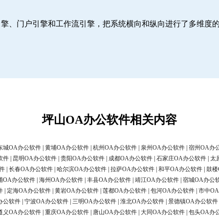
引擎、门户引擎和工作流引擎，把系统横向和纵向进行了多维度
坪山OA办公软件相关内容
东城OA办公软件
|
黄埔OA办公软件
|
杭州OA办公软件
|
泉州OA办公软件
|
宿州OA办
软件
|
昆明OA办公软件
|
贵阳OA办公软件
|
成都OA办公软件
|
石家庄OA办公软件
|
太
件
|
长春OA办公软件
|
哈尔滨OA办公软件
|
拉萨OA办公软件
|
和平OA办公软件
|
鼓楼
浦OA办公软件
|
海州OA办公软件
|
丰县OA办公软件
|
靖江OA办公软件
|
宿城OA办公
件
|
定海OA办公软件
|
黄岩OA办公软件
|
莲都OA办公软件
|
包河OA办公软件
|
市中O
办公软件
|
宁波OA办公软件
|
三明OA办公软件
|
淮北OA办公软件
|
景德镇OA办公软件
遵义OA办公软件
|
重庆OA办公软件
|
唐山OA办公软件
|
大同OA办公软件
|
包头OA办