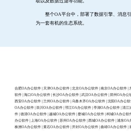
取以及数据过滤等功能。
整个OA平台中，部署了数据引擎、消息
为一套有机的生态系统。
合肥OA办公软件
|
天津OA办公软件
|
北京OA办公软件
|
南京OA办公软件
|
软件
|
海口OA办公软件
|
长沙OA办公软件
|
武汉OA办公软件
|
郑州OA办公
西安OA办公软件
|
兰州OA办公软件
|
乌鲁木齐OA办公软件
|
沈阳OA办公软
OA办公软件
|
崇川OA办公软件
|
邗江OA办公软件
|
亭湖OA办公软件
|
清江
件
|
德清OA办公软件
|
越城OA办公软件
|
婺城OA办公软件
|
柯城OA办公软
办公软件
|
上海OA办公软件
|
苏州OA办公软件
|
西城OA办公软件
|
浦东OA
株洲OA办公软件
|
黄石OA办公软件
|
开封OA办公软件
|
曲靖OA办公软件
|