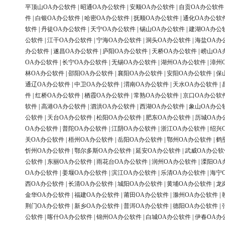
平顶山OA办公软件
|
昭通OA办公软件
|
安顺OA办公软件
|
自贡OA办公软件
件
|
白银OA办公软件
|
哈密OA办公软件
|
抚顺OA办公软件
|
通化OA办公软
软件
|
丹徒OA办公软件
|
天宁OA办公软件
|
锡山OA办公软件
|
建湖OA办公
公软件
|
江干OA办公软件
|
宁海OA办公软件
|
洞头OA办公软件
|
海盐OA办
办公软件
|
遂昌OA办公软件
|
庐阳OA办公软件
|
天桥OA办公软件
|
崂山OA
OA办公软件
|
长宁OA办公软件
|
无锡OA办公软件
|
湖州OA办公软件
|
漳州
林OA办公软件
|
邵阳OA办公软件
|
襄阳OA办公软件
|
安阳OA办公软件
|
保
通辽OA办公软件
|
中卫OA办公软件
|
渭南OA办公软件
|
天水OA办公软件
|
件
|
红桥OA办公软件
|
栖霞OA办公软件
|
常熟OA办公软件
|
京口OA办公软
软件
|
高港OA办公软件
|
泗洪OA办公软件
|
西湖OA办公软件
|
象山OA办公
公软件
|
天台OA办公软件
|
松阳OA办公软件
|
肥东OA办公软件
|
历城OA办
OA办公软件
|
普陀OA办公软件
|
江阴OA办公软件
|
浙江OA办公软件
|
绍兴
关OA办公软件
|
梧州OA办公软件
|
岳阳OA办公软件
|
鄂州OA办公软件
|
鹤
忻州OA办公软件
|
鄂尔多斯OA办公软件
|
延安OA办公软件
|
武威OA办公软
公软件
|
东丽OA办公软件
|
雨花台OA办公软件
|
润州OA办公软件
|
溧阳OA
OA办公软件
|
姜堰OA办公软件
|
滨江OA办公软件
|
乐清OA办公软件
|
海宁
西OA办公软件
|
长清OA办公软件
|
城阳OA办公软件
|
黄埔OA办公软件
|
龙
金华OA办公软件
|
福建OA办公软件
|
莆田OA办公软件
|
滁州OA办公软件
|
荆门OA办公软件
|
新乡OA办公软件
|
普洱OA办公软件
|
德阳OA办公软件
|
公软件
|
喀什OA办公软件
|
锦州OA办公软件
|
白城OA办公软件
|
伊春OA办