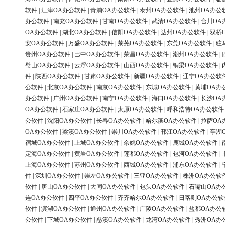
软件
|
江津OA办公软件
|
青浦OA办公软件
|
泰州OA办公软件
|
池州OA办公
办公软件
|
南充OA办公软件
|
甘南OA办公软件
|
武清OA办公软件
|
合川OA
OA办公软件
|
湖北OA办公软件
|
信阳OA办公软件
|
达州OA办公软件
|
双桥
安OA办公软件
|
万盛OA办公软件
|
莱芜OA办公软件
|
东莞OA办公软件
|
驻
贵州OA办公软件
|
巴中OA办公软件
|
荣昌OA办公软件
|
潮州OA办公软件
|
璧山OA办公软件
|
云浮OA办公软件
|
山西OA办公软件
|
铜梁OA办公软件
|
件
|
陕西OA办公软件
|
甘肃OA办公软件
|
新疆OA办公软件
|
辽宁OA办公软
公软件
|
北京OA办公软件
|
南京OA办公软件
|
东城OA办公软件
|
黄埔OA办
办公软件
|
广州OA办公软件
|
南宁OA办公软件
|
海口OA办公软件
|
长沙OA
OA办公软件
|
石家庄OA办公软件
|
太原OA办公软件
|
呼和浩特OA办公软件
公软件
|
沈阳OA办公软件
|
长春OA办公软件
|
哈尔滨OA办公软件
|
拉萨OA
OA办公软件
|
梁溪OA办公软件
|
崇川OA办公软件
|
邗江OA办公软件
|
亭湖
宿城OA办公软件
|
上城OA办公软件
|
余姚OA办公软件
|
鹿城OA办公软件
|
定海OA办公软件
|
黄岩OA办公软件
|
莲都OA办公软件
|
包河OA办公软件
|
上海OA办公软件
|
苏州OA办公软件
|
西城OA办公软件
|
浦东OA办公软件
|
件
|
深圳OA办公软件
|
崇左OA办公软件
|
三亚OA办公软件
|
株洲OA办公软
软件
|
唐山OA办公软件
|
大同OA办公软件
|
包头OA办公软件
|
石嘴山OA办
连OA办公软件
|
四平OA办公软件
|
齐齐哈尔OA办公软件
|
日喀则OA办公软
软件
|
滨湖OA办公软件
|
通州OA办公软件
|
广陵OA办公软件
|
盐都OA办公
公软件
|
下城OA办公软件
|
慈溪OA办公软件
|
龙湾OA办公软件
|
秀洲OA办