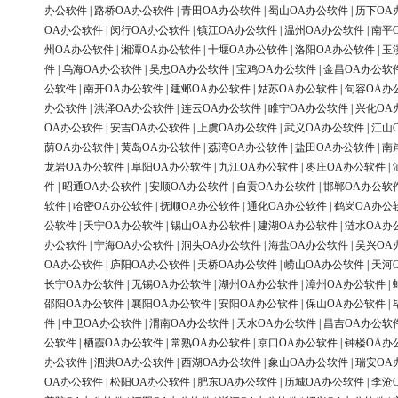
办公软件
|
路桥OA办公软件
|
青田OA办公软件
|
蜀山OA办公软件
|
历下OA
OA办公软件
|
闵行OA办公软件
|
镇江OA办公软件
|
温州OA办公软件
|
南平
州OA办公软件
|
湘潭OA办公软件
|
十堰OA办公软件
|
洛阳OA办公软件
|
玉
件
|
乌海OA办公软件
|
吴忠OA办公软件
|
宝鸡OA办公软件
|
金昌OA办公软
公软件
|
南开OA办公软件
|
建邺OA办公软件
|
姑苏OA办公软件
|
句容OA办
办公软件
|
洪泽OA办公软件
|
连云OA办公软件
|
睢宁OA办公软件
|
兴化OA
OA办公软件
|
安吉OA办公软件
|
上虞OA办公软件
|
武义OA办公软件
|
江山
荫OA办公软件
|
黄岛OA办公软件
|
荔湾OA办公软件
|
盐田OA办公软件
|
南
龙岩OA办公软件
|
阜阳OA办公软件
|
九江OA办公软件
|
枣庄OA办公软件
|
件
|
昭通OA办公软件
|
安顺OA办公软件
|
自贡OA办公软件
|
邯郸OA办公软
软件
|
哈密OA办公软件
|
抚顺OA办公软件
|
通化OA办公软件
|
鹤岗OA办公
公软件
|
天宁OA办公软件
|
锡山OA办公软件
|
建湖OA办公软件
|
涟水OA办
办公软件
|
宁海OA办公软件
|
洞头OA办公软件
|
海盐OA办公软件
|
吴兴OA
OA办公软件
|
庐阳OA办公软件
|
天桥OA办公软件
|
崂山OA办公软件
|
天河
长宁OA办公软件
|
无锡OA办公软件
|
湖州OA办公软件
|
漳州OA办公软件
|
邵阳OA办公软件
|
襄阳OA办公软件
|
安阳OA办公软件
|
保山OA办公软件
|
件
|
中卫OA办公软件
|
渭南OA办公软件
|
天水OA办公软件
|
昌吉OA办公软
公软件
|
栖霞OA办公软件
|
常熟OA办公软件
|
京口OA办公软件
|
钟楼OA办
办公软件
|
泗洪OA办公软件
|
西湖OA办公软件
|
象山OA办公软件
|
瑞安OA
OA办公软件
|
松阳OA办公软件
|
肥东OA办公软件
|
历城OA办公软件
|
李沧