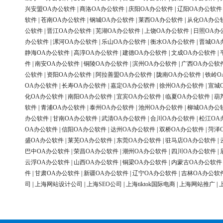
兴安盟OA办公软件
|
商洛OA办公软件
|
庆阳OA办公软件
|
辽阳OA办公软件
软件
|
苍南OA办公软件
|
钢城OA办公软件
|
莱西OA办公软件
|
从化OA办公
公软件
|
晋江OA办公软件
|
芜湖OA办公软件
|
上饶OA办公软件
|
日照OA办
办公软件
|
漯河OA办公软件
|
乐山OA办公软件
|
衡水OA办公软件
|
晋城OA
静海OA办公软件
|
高淳OA办公软件
|
建德OA办公软件
|
文成OA办公软件
|
件
|
南安OA办公软件
|
铜陵OA办公软件
|
滨州OA办公软件
|
广西OA办公软
公软件
|
资阳OA办公软件
|
阿拉善盟OA办公软件
|
陇南OA办公软件
|
铁岭O
OA办公软件
|
长寿OA办公软件
|
嘉定OA办公软件
|
徐州OA办公软件
|
宣城
化OA办公软件
|
南阳OA办公软件
|
宜宾OA办公软件
|
临夏OA办公软件
|
葫
软件
|
青浦OA办公软件
|
泰州OA办公软件
|
池州OA办公软件
|
柳城OA办公
办公软件
|
甘南OA办公软件
|
武清OA办公软件
|
合川OA办公软件
|
松江OA
OA办公软件
|
信阳OA办公软件
|
达州OA办公软件
|
双桥OA办公软件
|
菏泽
盛OA办公软件
|
莱芜OA办公软件
|
东莞OA办公软件
|
驻马店OA办公软件
|
巴中OA办公软件
|
荣昌OA办公软件
|
潮州OA办公软件
|
四川OA办公软件
|
云浮OA办公软件
|
山西OA办公软件
|
铜梁OA办公软件
|
内蒙古OA办公软件
件
|
甘肃OA办公软件
|
新疆OA办公软件
|
辽宁OA办公软件
|
吉林OA办公软
司
|
上海网站设计公司
|
上海SEO公司
|
上海tiktok国际电商
|
上海网站推广
|