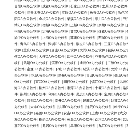
南昌OA办公软件
|
济南OA办公软件
|
广州OA办公软件
|
南宁OA办公软件
|
贵阳OA办公软件
|
成都OA办公软件
|
石家庄OA办公软件
|
太原OA办公软件
公软件
|
乌鲁木齐OA办公软件
|
沈阳OA办公软件
|
长春OA办公软件
|
哈尔滨
阳OA办公软件
|
金坛OA办公软件
|
梁溪OA办公软件
|
崇川OA办公软件
|
邗
靖江OA办公软件
|
宿城OA办公软件
|
上城OA办公软件
|
余姚OA办公软件
|
柯城OA办公软件
|
定海OA办公软件
|
黄岩OA办公软件
|
莲都OA办公软件
|
渝中OA办公软件
|
上海OA办公软件
|
苏州OA办公软件
|
西城OA办公软件
|
件
|
青岛OA办公软件
|
深圳OA办公软件
|
崇左OA办公软件
|
三亚OA办公软
软件
|
重庆OA办公软件
|
唐山OA办公软件
|
大同OA办公软件
|
包头OA办公
依OA办公软件
|
大连OA办公软件
|
四平OA办公软件
|
齐齐哈尔OA办公软件
软件
|
武进OA办公软件
|
滨湖OA办公软件
|
通州OA办公软件
|
广陵OA办公
公软件
|
宿豫OA办公软件
|
下城OA办公软件
|
慈溪OA办公软件
|
龙湾OA办
办公软件
|
岱山OA办公软件
|
路桥OA办公软件
|
青田OA办公软件
|
蜀山OA
OA办公软件
|
宣武OA办公软件
|
闵行OA办公软件
|
镇江OA办公软件
|
温州
海OA办公软件
|
柳州OA办公软件
|
湘潭OA办公软件
|
十堰OA办公软件
|
洛
件
|
朔州OA办公软件
|
乌海OA办公软件
|
吴忠OA办公软件
|
宝鸡OA办公软
公软件
|
昌都OA办公软件
|
南开OA办公软件
|
建邺OA办公软件
|
姑苏OA办
办公软件
|
大丰OA办公软件
|
洪泽OA办公软件
|
连云OA办公软件
|
睢宁OA
OA办公软件
|
嘉善OA办公软件
|
安吉OA办公软件
|
上虞OA办公软件
|
武义
海OA办公软件
|
槐荫OA办公软件
|
黄岛OA办公软件
|
荔湾OA办公软件
|
盐
嘉兴OA办公软件
|
龙岩OA办公软件
|
阜阳OA办公软件
|
九江OA办公软件
|