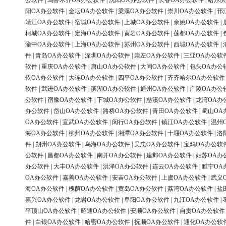
公软件
|
乌鲁木齐OA办公软件
|
沈阳OA办公软件
|
长春OA办公软件
|
哈尔滨
阳OA办公软件
|
金坛OA办公软件
|
梁溪OA办公软件
|
崇川OA办公软件
|
邗
靖江OA办公软件
|
宿城OA办公软件
|
上城OA办公软件
|
余姚OA办公软件
|
柯城OA办公软件
|
定海OA办公软件
|
黄岩OA办公软件
|
莲都OA办公软件
|
渝中OA办公软件
|
上海OA办公软件
|
苏州OA办公软件
|
西城OA办公软件
|
件
|
青岛OA办公软件
|
深圳OA办公软件
|
崇左OA办公软件
|
三亚OA办公软
软件
|
重庆OA办公软件
|
唐山OA办公软件
|
大同OA办公软件
|
包头OA办公
依OA办公软件
|
大连OA办公软件
|
四平OA办公软件
|
齐齐哈尔OA办公软件
软件
|
武进OA办公软件
|
滨湖OA办公软件
|
通州OA办公软件
|
广陵OA办公
公软件
|
宿豫OA办公软件
|
下城OA办公软件
|
慈溪OA办公软件
|
龙湾OA办
办公软件
|
岱山OA办公软件
|
路桥OA办公软件
|
青田OA办公软件
|
蜀山OA
OA办公软件
|
宣武OA办公软件
|
闵行OA办公软件
|
镇江OA办公软件
|
温州
海OA办公软件
|
柳州OA办公软件
|
湘潭OA办公软件
|
十堰OA办公软件
|
洛
件
|
朔州OA办公软件
|
乌海OA办公软件
|
吴忠OA办公软件
|
宝鸡OA办公软
公软件
|
昌都OA办公软件
|
南开OA办公软件
|
建邺OA办公软件
|
姑苏OA办
办公软件
|
大丰OA办公软件
|
洪泽OA办公软件
|
连云OA办公软件
|
睢宁OA
OA办公软件
|
嘉善OA办公软件
|
安吉OA办公软件
|
上虞OA办公软件
|
武义
海OA办公软件
|
槐荫OA办公软件
|
黄岛OA办公软件
|
荔湾OA办公软件
|
盐
嘉兴OA办公软件
|
龙岩OA办公软件
|
阜阳OA办公软件
|
九江OA办公软件
|
平顶山OA办公软件
|
昭通OA办公软件
|
安顺OA办公软件
|
自贡OA办公软件
件
|
白银OA办公软件
|
哈密OA办公软件
|
抚顺OA办公软件
|
通化OA办公软