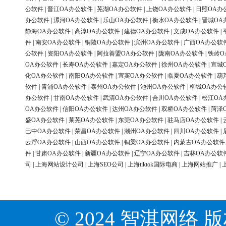
公软件
|
晋江OA办公软件
|
芜湖OA办公软件
|
上饶OA办公软件
|
日照OA办
办公软件
|
漯河OA办公软件
|
乐山OA办公软件
|
衡水OA办公软件
|
晋城OA
静海OA办公软件
|
高淳OA办公软件
|
建德OA办公软件
|
文成OA办公软件
|
件
|
南安OA办公软件
|
铜陵OA办公软件
|
滨州OA办公软件
|
广西OA办公软
公软件
|
资阳OA办公软件
|
阿拉善盟OA办公软件
|
陇南OA办公软件
|
铁岭O
OA办公软件
|
长寿OA办公软件
|
嘉定OA办公软件
|
徐州OA办公软件
|
宣城
化OA办公软件
|
南阳OA办公软件
|
宜宾OA办公软件
|
临夏OA办公软件
|
葫
软件
|
青浦OA办公软件
|
泰州OA办公软件
|
池州OA办公软件
|
柳城OA办公
办公软件
|
甘南OA办公软件
|
武清OA办公软件
|
合川OA办公软件
|
松江OA
OA办公软件
|
信阳OA办公软件
|
达州OA办公软件
|
双桥OA办公软件
|
菏泽
盛OA办公软件
|
莱芜OA办公软件
|
东莞OA办公软件
|
驻马店OA办公软件
|
巴中OA办公软件
|
荣昌OA办公软件
|
潮州OA办公软件
|
四川OA办公软件
|
云浮OA办公软件
|
山西OA办公软件
|
铜梁OA办公软件
|
内蒙古OA办公软件
件
|
甘肃OA办公软件
|
新疆OA办公软件
|
辽宁OA办公软件
|
吉林OA办公软
司
|
上海网站设计公司
|
上海SEO公司
|
上海tiktok国际电商
|
上海网站推广
|
© 2024 智淇网络 版权所有