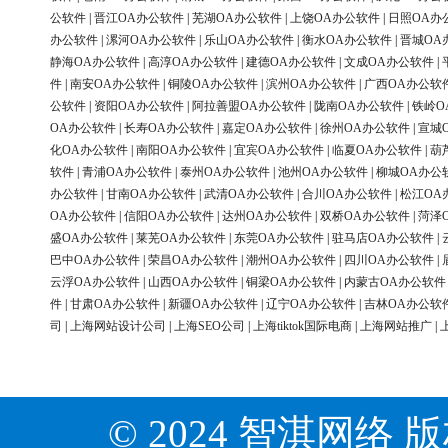
公软件
|
晋江OA办公软件
|
芜湖OA办公软件
|
上饶OA办公软件
|
日照OA办
办公软件
|
漯河OA办公软件
|
乐山OA办公软件
|
衡水OA办公软件
|
晋城OA
静海OA办公软件
|
高淳OA办公软件
|
建德OA办公软件
|
文成OA办公软件
|
件
|
南安OA办公软件
|
铜陵OA办公软件
|
滨州OA办公软件
|
广西OA办公软
公软件
|
资阳OA办公软件
|
阿拉善盟OA办公软件
|
陇南OA办公软件
|
铁岭O
OA办公软件
|
长寿OA办公软件
|
嘉定OA办公软件
|
徐州OA办公软件
|
宣城
化OA办公软件
|
南阳OA办公软件
|
宜宾OA办公软件
|
临夏OA办公软件
|
葫
软件
|
青浦OA办公软件
|
泰州OA办公软件
|
池州OA办公软件
|
柳城OA办公
办公软件
|
甘南OA办公软件
|
武清OA办公软件
|
合川OA办公软件
|
松江OA
OA办公软件
|
信阳OA办公软件
|
达州OA办公软件
|
双桥OA办公软件
|
菏泽
盛OA办公软件
|
莱芜OA办公软件
|
东莞OA办公软件
|
驻马店OA办公软件
|
巴中OA办公软件
|
荣昌OA办公软件
|
潮州OA办公软件
|
四川OA办公软件
|
云浮OA办公软件
|
山西OA办公软件
|
铜梁OA办公软件
|
内蒙古OA办公软件
件
|
甘肃OA办公软件
|
新疆OA办公软件
|
辽宁OA办公软件
|
吉林OA办公软
司
|
上海网站设计公司
|
上海SEO公司
|
上海tiktok国际电商
|
上海网站推广
|
© 2024 智淇网络 版权所有