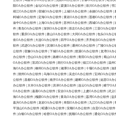
公软件
|
乌鲁木齐OA办公软件
|
沈阳OA办公软件
|
长春OA办公软件
|
哈尔滨
阳OA办公软件
|
金坛OA办公软件
|
梁溪OA办公软件
|
崇川OA办公软件
|
邗
靖江OA办公软件
|
宿城OA办公软件
|
上城OA办公软件
|
余姚OA办公软件
|
柯城OA办公软件
|
定海OA办公软件
|
黄岩OA办公软件
|
莲都OA办公软件
|
渝中OA办公软件
|
上海OA办公软件
|
苏州OA办公软件
|
西城OA办公软件
|
件
|
青岛OA办公软件
|
深圳OA办公软件
|
崇左OA办公软件
|
三亚OA办公软
软件
|
重庆OA办公软件
|
唐山OA办公软件
|
大同OA办公软件
|
包头OA办公
依OA办公软件
|
大连OA办公软件
|
四平OA办公软件
|
齐齐哈尔OA办公软件
软件
|
武进OA办公软件
|
滨湖OA办公软件
|
通州OA办公软件
|
广陵OA办公
公软件
|
宿豫OA办公软件
|
下城OA办公软件
|
慈溪OA办公软件
|
龙湾OA办
办公软件
|
岱山OA办公软件
|
路桥OA办公软件
|
青田OA办公软件
|
蜀山OA
OA办公软件
|
宣武OA办公软件
|
闵行OA办公软件
|
镇江OA办公软件
|
温州
海OA办公软件
|
柳州OA办公软件
|
湘潭OA办公软件
|
十堰OA办公软件
|
洛
件
|
朔州OA办公软件
|
乌海OA办公软件
|
吴忠OA办公软件
|
宝鸡OA办公软
公软件
|
昌都OA办公软件
|
南开OA办公软件
|
建邺OA办公软件
|
姑苏OA办
办公软件
|
大丰OA办公软件
|
洪泽OA办公软件
|
连云OA办公软件
|
睢宁OA
OA办公软件
|
嘉善OA办公软件
|
安吉OA办公软件
|
上虞OA办公软件
|
武义
海OA办公软件
|
槐荫OA办公软件
|
黄岛OA办公软件
|
荔湾OA办公软件
|
盐
嘉兴OA办公软件
|
龙岩OA办公软件
|
阜阳OA办公软件
|
九江OA办公软件
|
平顶山OA办公软件
|
昭通OA办公软件
|
安顺OA办公软件
|
自贡OA办公软件
件
|
白银OA办公软件
|
哈密OA办公软件
|
抚顺OA办公软件
|
通化OA办公软