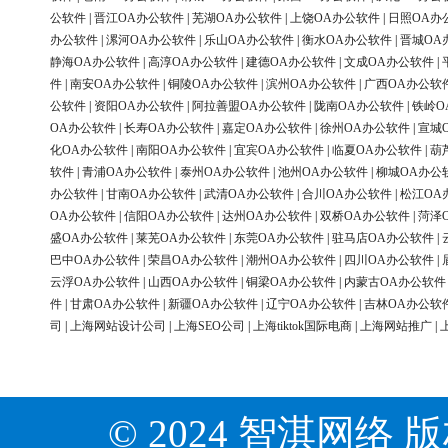
公软件
|
晋江OA办公软件
|
芜湖OA办公软件
|
上饶OA办公软件
|
日照OA办
办公软件
|
漯河OA办公软件
|
乐山OA办公软件
|
衡水OA办公软件
|
晋城OA
静海OA办公软件
|
高淳OA办公软件
|
建德OA办公软件
|
文成OA办公软件
|
件
|
南安OA办公软件
|
铜陵OA办公软件
|
滨州OA办公软件
|
广西OA办公软
公软件
|
资阳OA办公软件
|
阿拉善盟OA办公软件
|
陇南OA办公软件
|
铁岭O
OA办公软件
|
长寿OA办公软件
|
嘉定OA办公软件
|
徐州OA办公软件
|
宣城
化OA办公软件
|
南阳OA办公软件
|
宜宾OA办公软件
|
临夏OA办公软件
|
葫
软件
|
青浦OA办公软件
|
泰州OA办公软件
|
池州OA办公软件
|
柳城OA办公
办公软件
|
甘南OA办公软件
|
武清OA办公软件
|
合川OA办公软件
|
松江OA
OA办公软件
|
信阳OA办公软件
|
达州OA办公软件
|
双桥OA办公软件
|
菏泽
盛OA办公软件
|
莱芜OA办公软件
|
东莞OA办公软件
|
驻马店OA办公软件
|
巴中OA办公软件
|
荣昌OA办公软件
|
潮州OA办公软件
|
四川OA办公软件
|
云浮OA办公软件
|
山西OA办公软件
|
铜梁OA办公软件
|
内蒙古OA办公软件
件
|
甘肃OA办公软件
|
新疆OA办公软件
|
辽宁OA办公软件
|
吉林OA办公软
司
|
上海网站设计公司
|
上海SEO公司
|
上海tiktok国际电商
|
上海网站推广
|
© 2024 智淇网络 版权所有