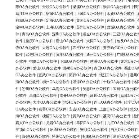
公软件
|
乌鲁木齐OA办公软件
|
沈阳OA办公软件
|
长春OA办公软件
|
哈尔滨
阳OA办公软件
|
金坛OA办公软件
|
梁溪OA办公软件
|
崇川OA办公软件
|
邗
靖江OA办公软件
|
宿城OA办公软件
|
上城OA办公软件
|
余姚OA办公软件
|
柯城OA办公软件
|
定海OA办公软件
|
黄岩OA办公软件
|
莲都OA办公软件
|
渝中OA办公软件
|
上海OA办公软件
|
苏州OA办公软件
|
西城OA办公软件
|
件
|
青岛OA办公软件
|
深圳OA办公软件
|
崇左OA办公软件
|
三亚OA办公软
软件
|
重庆OA办公软件
|
唐山OA办公软件
|
大同OA办公软件
|
包头OA办公
依OA办公软件
|
大连OA办公软件
|
四平OA办公软件
|
齐齐哈尔OA办公软件
软件
|
武进OA办公软件
|
滨湖OA办公软件
|
通州OA办公软件
|
广陵OA办公
公软件
|
宿豫OA办公软件
|
下城OA办公软件
|
慈溪OA办公软件
|
龙湾OA办
办公软件
|
岱山OA办公软件
|
路桥OA办公软件
|
青田OA办公软件
|
蜀山OA
OA办公软件
|
宣武OA办公软件
|
闵行OA办公软件
|
镇江OA办公软件
|
温州
海OA办公软件
|
柳州OA办公软件
|
湘潭OA办公软件
|
十堰OA办公软件
|
洛
件
|
朔州OA办公软件
|
乌海OA办公软件
|
吴忠OA办公软件
|
宝鸡OA办公软
公软件
|
昌都OA办公软件
|
南开OA办公软件
|
建邺OA办公软件
|
姑苏OA办
办公软件
|
大丰OA办公软件
|
洪泽OA办公软件
|
连云OA办公软件
|
睢宁OA
OA办公软件
|
嘉善OA办公软件
|
安吉OA办公软件
|
上虞OA办公软件
|
武义
海OA办公软件
|
槐荫OA办公软件
|
黄岛OA办公软件
|
荔湾OA办公软件
|
盐
嘉兴OA办公软件
|
龙岩OA办公软件
|
阜阳OA办公软件
|
九江OA办公软件
|
平顶山OA办公软件
|
昭通OA办公软件
|
安顺OA办公软件
|
自贡OA办公软件
件
|
白银OA办公软件
|
哈密OA办公软件
|
抚顺OA办公软件
|
通化OA办公软