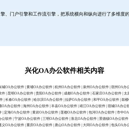
引擎、门户引擎和工作流引擎，把系统横向和纵向进行了多维度
兴化OA办公软件相关内容
东城OA办公软件
|
黄埔OA办公软件
|
杭州OA办公软件
|
泉州OA办公软件
|
宿州OA办
软件
|
昆明OA办公软件
|
贵阳OA办公软件
|
成都OA办公软件
|
石家庄OA办公软件
|
太
件
|
长春OA办公软件
|
哈尔滨OA办公软件
|
拉萨OA办公软件
|
和平OA办公软件
|
鼓楼
浦OA办公软件
|
海州OA办公软件
|
丰县OA办公软件
|
靖江OA办公软件
|
宿城OA办公
件
|
定海OA办公软件
|
黄岩OA办公软件
|
莲都OA办公软件
|
包河OA办公软件
|
市中O
办公软件
|
宁波OA办公软件
|
三明OA办公软件
|
淮北OA办公软件
|
景德镇OA办公软件
遵义OA办公软件
|
重庆OA办公软件
|
唐山OA办公软件
|
大同OA办公软件
|
包头OA办