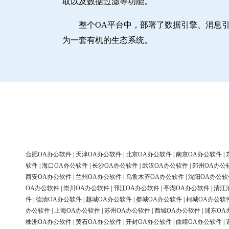
取以及数据过滤等功能。
整个OA平台中，部署了数据引擎、消息
为一套有机的生态系统。
合肥OA办公软件
|
天津OA办公软件
|
北京OA办公软件
|
南京OA办公软件
|
软件
|
海口OA办公软件
|
长沙OA办公软件
|
武汉OA办公软件
|
郑州OA办公
西安OA办公软件
|
兰州OA办公软件
|
乌鲁木齐OA办公软件
|
沈阳OA办公软
OA办公软件
|
崇川OA办公软件
|
邗江OA办公软件
|
亭湖OA办公软件
|
清江
件
|
德清OA办公软件
|
越城OA办公软件
|
婺城OA办公软件
|
柯城OA办公软
办公软件
|
上海OA办公软件
|
苏州OA办公软件
|
西城OA办公软件
|
浦东OA
株洲OA办公软件
|
黄石OA办公软件
|
开封OA办公软件
|
曲靖OA办公软件
|