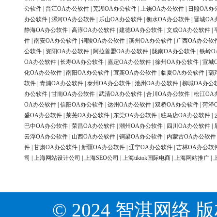
公软件
|
晋江OA办公软件
|
芜湖OA办公软件
|
上饶OA办公软件
|
日照OA办
办公软件
|
漯河OA办公软件
|
乐山OA办公软件
|
衡水OA办公软件
|
晋城OA
静海OA办公软件
|
高淳OA办公软件
|
建德OA办公软件
|
文成OA办公软件
|
件
|
南安OA办公软件
|
铜陵OA办公软件
|
滨州OA办公软件
|
广西OA办公软
公软件
|
资阳OA办公软件
|
阿拉善盟OA办公软件
|
陇南OA办公软件
|
铁岭O
OA办公软件
|
长寿OA办公软件
|
嘉定OA办公软件
|
徐州OA办公软件
|
宣城
化OA办公软件
|
南阳OA办公软件
|
宜宾OA办公软件
|
临夏OA办公软件
|
葫
软件
|
青浦OA办公软件
|
泰州OA办公软件
|
池州OA办公软件
|
柳城OA办公
办公软件
|
甘南OA办公软件
|
武清OA办公软件
|
合川OA办公软件
|
松江OA
OA办公软件
|
信阳OA办公软件
|
达州OA办公软件
|
双桥OA办公软件
|
菏泽
盛OA办公软件
|
莱芜OA办公软件
|
东莞OA办公软件
|
驻马店OA办公软件
|
巴中OA办公软件
|
荣昌OA办公软件
|
潮州OA办公软件
|
四川OA办公软件
|
云浮OA办公软件
|
山西OA办公软件
|
铜梁OA办公软件
|
内蒙古OA办公软件
件
|
甘肃OA办公软件
|
新疆OA办公软件
|
辽宁OA办公软件
|
吉林OA办公软
司
|
上海网站设计公司
|
上海SEO公司
|
上海tiktok国际电商
|
上海网站推广
|
© 2024 智淇网络 版权所有