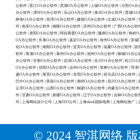
公软件
|
晋江OA办公软件
|
芜湖OA办公软件
|
上饶OA办公软件
|
日照OA办
办公软件
|
漯河OA办公软件
|
乐山OA办公软件
|
衡水OA办公软件
|
晋城OA
静海OA办公软件
|
高淳OA办公软件
|
建德OA办公软件
|
文成OA办公软件
|
件
|
南安OA办公软件
|
铜陵OA办公软件
|
滨州OA办公软件
|
广西OA办公软
公软件
|
资阳OA办公软件
|
阿拉善盟OA办公软件
|
陇南OA办公软件
|
铁岭O
OA办公软件
|
长寿OA办公软件
|
嘉定OA办公软件
|
徐州OA办公软件
|
宣城
化OA办公软件
|
南阳OA办公软件
|
宜宾OA办公软件
|
临夏OA办公软件
|
葫
软件
|
青浦OA办公软件
|
泰州OA办公软件
|
池州OA办公软件
|
柳城OA办公
办公软件
|
甘南OA办公软件
|
武清OA办公软件
|
合川OA办公软件
|
松江OA
OA办公软件
|
信阳OA办公软件
|
达州OA办公软件
|
双桥OA办公软件
|
菏泽
盛OA办公软件
|
莱芜OA办公软件
|
东莞OA办公软件
|
驻马店OA办公软件
|
巴中OA办公软件
|
荣昌OA办公软件
|
潮州OA办公软件
|
四川OA办公软件
|
云浮OA办公软件
|
山西OA办公软件
|
铜梁OA办公软件
|
内蒙古OA办公软件
件
|
甘肃OA办公软件
|
新疆OA办公软件
|
辽宁OA办公软件
|
吉林OA办公软
司
|
上海网站设计公司
|
上海SEO公司
|
上海tiktok国际电商
|
上海网站推广
|
© 2024 智淇网络 版权所有