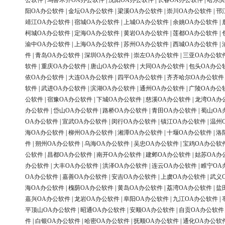
公软件
|
乌鲁木齐OA办公软件
|
沈阳OA办公软件
|
长春OA办公软件
|
哈尔滨
阳OA办公软件
|
金坛OA办公软件
|
梁溪OA办公软件
|
崇川OA办公软件
|
邗
靖江OA办公软件
|
宿城OA办公软件
|
上城OA办公软件
|
余姚OA办公软件
|
柯城OA办公软件
|
定海OA办公软件
|
黄岩OA办公软件
|
莲都OA办公软件
|
渝中OA办公软件
|
上海OA办公软件
|
苏州OA办公软件
|
西城OA办公软件
|
件
|
青岛OA办公软件
|
深圳OA办公软件
|
崇左OA办公软件
|
三亚OA办公软
软件
|
重庆OA办公软件
|
唐山OA办公软件
|
大同OA办公软件
|
包头OA办公
依OA办公软件
|
大连OA办公软件
|
四平OA办公软件
|
齐齐哈尔OA办公软件
软件
|
武进OA办公软件
|
滨湖OA办公软件
|
通州OA办公软件
|
广陵OA办公
公软件
|
宿豫OA办公软件
|
下城OA办公软件
|
慈溪OA办公软件
|
龙湾OA办
办公软件
|
岱山OA办公软件
|
路桥OA办公软件
|
青田OA办公软件
|
蜀山OA
OA办公软件
|
宣武OA办公软件
|
闵行OA办公软件
|
镇江OA办公软件
|
温州
海OA办公软件
|
柳州OA办公软件
|
湘潭OA办公软件
|
十堰OA办公软件
|
洛
件
|
朔州OA办公软件
|
乌海OA办公软件
|
吴忠OA办公软件
|
宝鸡OA办公软
公软件
|
昌都OA办公软件
|
南开OA办公软件
|
建邺OA办公软件
|
姑苏OA办
办公软件
|
大丰OA办公软件
|
洪泽OA办公软件
|
连云OA办公软件
|
睢宁OA
OA办公软件
|
嘉善OA办公软件
|
安吉OA办公软件
|
上虞OA办公软件
|
武义
海OA办公软件
|
槐荫OA办公软件
|
黄岛OA办公软件
|
荔湾OA办公软件
|
盐
嘉兴OA办公软件
|
龙岩OA办公软件
|
阜阳OA办公软件
|
九江OA办公软件
|
平顶山OA办公软件
|
昭通OA办公软件
|
安顺OA办公软件
|
自贡OA办公软件
件
|
白银OA办公软件
|
哈密OA办公软件
|
抚顺OA办公软件
|
通化OA办公软