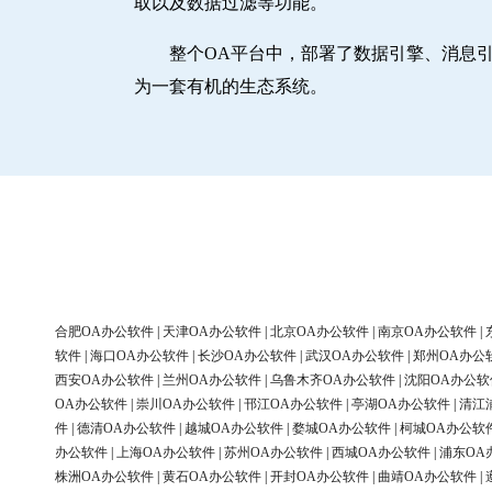
取以及数据过滤等功能。
整个OA平台中，部署了数据引擎、消息
为一套有机的生态系统。
合肥OA办公软件
|
天津OA办公软件
|
北京OA办公软件
|
南京OA办公软件
|
软件
|
海口OA办公软件
|
长沙OA办公软件
|
武汉OA办公软件
|
郑州OA办公
西安OA办公软件
|
兰州OA办公软件
|
乌鲁木齐OA办公软件
|
沈阳OA办公软
OA办公软件
|
崇川OA办公软件
|
邗江OA办公软件
|
亭湖OA办公软件
|
清江
件
|
德清OA办公软件
|
越城OA办公软件
|
婺城OA办公软件
|
柯城OA办公软
办公软件
|
上海OA办公软件
|
苏州OA办公软件
|
西城OA办公软件
|
浦东OA
株洲OA办公软件
|
黄石OA办公软件
|
开封OA办公软件
|
曲靖OA办公软件
|