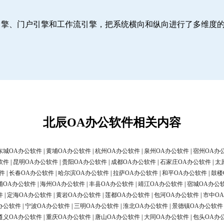
引擎、门户引擎和工作流引擎，把系统横向和纵向进行了多维度
北辰OA办公软件相关内容
东城OA办公软件
|
黄埔OA办公软件
|
杭州OA办公软件
|
泉州OA办公软件
|
宿州OA办
软件
|
昆明OA办公软件
|
贵阳OA办公软件
|
成都OA办公软件
|
石家庄OA办公软件
|
太
件
|
长春OA办公软件
|
哈尔滨OA办公软件
|
拉萨OA办公软件
|
和平OA办公软件
|
鼓楼
浦OA办公软件
|
海州OA办公软件
|
丰县OA办公软件
|
靖江OA办公软件
|
宿城OA办公
件
|
定海OA办公软件
|
黄岩OA办公软件
|
莲都OA办公软件
|
包河OA办公软件
|
市中O
办公软件
|
宁波OA办公软件
|
三明OA办公软件
|
淮北OA办公软件
|
景德镇OA办公软件
遵义OA办公软件
|
重庆OA办公软件
|
唐山OA办公软件
|
大同OA办公软件
|
包头OA办