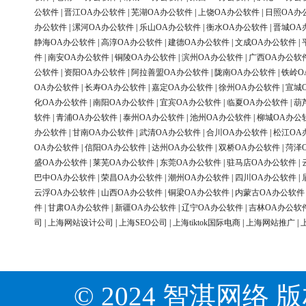
公软件
|
晋江OA办公软件
|
芜湖OA办公软件
|
上饶OA办公软件
|
日照OA办
办公软件
|
漯河OA办公软件
|
乐山OA办公软件
|
衡水OA办公软件
|
晋城OA
静海OA办公软件
|
高淳OA办公软件
|
建德OA办公软件
|
文成OA办公软件
|
件
|
南安OA办公软件
|
铜陵OA办公软件
|
滨州OA办公软件
|
广西OA办公软
公软件
|
资阳OA办公软件
|
阿拉善盟OA办公软件
|
陇南OA办公软件
|
铁岭O
OA办公软件
|
长寿OA办公软件
|
嘉定OA办公软件
|
徐州OA办公软件
|
宣城
化OA办公软件
|
南阳OA办公软件
|
宜宾OA办公软件
|
临夏OA办公软件
|
葫
软件
|
青浦OA办公软件
|
泰州OA办公软件
|
池州OA办公软件
|
柳城OA办公
办公软件
|
甘南OA办公软件
|
武清OA办公软件
|
合川OA办公软件
|
松江OA
OA办公软件
|
信阳OA办公软件
|
达州OA办公软件
|
双桥OA办公软件
|
菏泽
盛OA办公软件
|
莱芜OA办公软件
|
东莞OA办公软件
|
驻马店OA办公软件
|
巴中OA办公软件
|
荣昌OA办公软件
|
潮州OA办公软件
|
四川OA办公软件
|
云浮OA办公软件
|
山西OA办公软件
|
铜梁OA办公软件
|
内蒙古OA办公软件
件
|
甘肃OA办公软件
|
新疆OA办公软件
|
辽宁OA办公软件
|
吉林OA办公软
司
|
上海网站设计公司
|
上海SEO公司
|
上海tiktok国际电商
|
上海网站推广
|
© 2024 智淇网络 版权所有