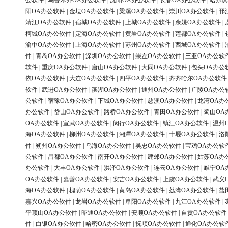
公软件
|
乌鲁木齐OA办公软件
|
沈阳OA办公软件
|
长春OA办公软件
|
哈尔滨
阳OA办公软件
|
金坛OA办公软件
|
梁溪OA办公软件
|
崇川OA办公软件
|
邗
靖江OA办公软件
|
宿城OA办公软件
|
上城OA办公软件
|
余姚OA办公软件
|
柯城OA办公软件
|
定海OA办公软件
|
黄岩OA办公软件
|
莲都OA办公软件
|
渝中OA办公软件
|
上海OA办公软件
|
苏州OA办公软件
|
西城OA办公软件
|
件
|
青岛OA办公软件
|
深圳OA办公软件
|
崇左OA办公软件
|
三亚OA办公软
软件
|
重庆OA办公软件
|
唐山OA办公软件
|
大同OA办公软件
|
包头OA办公
依OA办公软件
|
大连OA办公软件
|
四平OA办公软件
|
齐齐哈尔OA办公软件
软件
|
武进OA办公软件
|
滨湖OA办公软件
|
通州OA办公软件
|
广陵OA办公
公软件
|
宿豫OA办公软件
|
下城OA办公软件
|
慈溪OA办公软件
|
龙湾OA办
办公软件
|
岱山OA办公软件
|
路桥OA办公软件
|
青田OA办公软件
|
蜀山OA
OA办公软件
|
宣武OA办公软件
|
闵行OA办公软件
|
镇江OA办公软件
|
温州
海OA办公软件
|
柳州OA办公软件
|
湘潭OA办公软件
|
十堰OA办公软件
|
洛
件
|
朔州OA办公软件
|
乌海OA办公软件
|
吴忠OA办公软件
|
宝鸡OA办公软
公软件
|
昌都OA办公软件
|
南开OA办公软件
|
建邺OA办公软件
|
姑苏OA办
办公软件
|
大丰OA办公软件
|
洪泽OA办公软件
|
连云OA办公软件
|
睢宁OA
OA办公软件
|
嘉善OA办公软件
|
安吉OA办公软件
|
上虞OA办公软件
|
武义
海OA办公软件
|
槐荫OA办公软件
|
黄岛OA办公软件
|
荔湾OA办公软件
|
盐
嘉兴OA办公软件
|
龙岩OA办公软件
|
阜阳OA办公软件
|
九江OA办公软件
|
平顶山OA办公软件
|
昭通OA办公软件
|
安顺OA办公软件
|
自贡OA办公软件
件
|
白银OA办公软件
|
哈密OA办公软件
|
抚顺OA办公软件
|
通化OA办公软