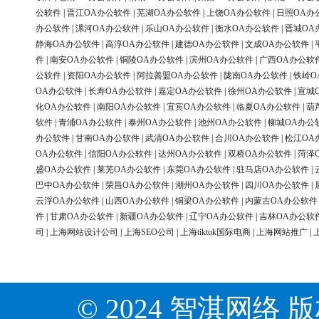
公软件
|
晋江OA办公软件
|
芜湖OA办公软件
|
上饶OA办公软件
|
日照OA办
办公软件
|
漯河OA办公软件
|
乐山OA办公软件
|
衡水OA办公软件
|
晋城OA
静海OA办公软件
|
高淳OA办公软件
|
建德OA办公软件
|
文成OA办公软件
|
件
|
南安OA办公软件
|
铜陵OA办公软件
|
滨州OA办公软件
|
广西OA办公软
公软件
|
资阳OA办公软件
|
阿拉善盟OA办公软件
|
陇南OA办公软件
|
铁岭O
OA办公软件
|
长寿OA办公软件
|
嘉定OA办公软件
|
徐州OA办公软件
|
宣城
化OA办公软件
|
南阳OA办公软件
|
宜宾OA办公软件
|
临夏OA办公软件
|
葫
软件
|
青浦OA办公软件
|
泰州OA办公软件
|
池州OA办公软件
|
柳城OA办公
办公软件
|
甘南OA办公软件
|
武清OA办公软件
|
合川OA办公软件
|
松江OA
OA办公软件
|
信阳OA办公软件
|
达州OA办公软件
|
双桥OA办公软件
|
菏泽
盛OA办公软件
|
莱芜OA办公软件
|
东莞OA办公软件
|
驻马店OA办公软件
|
巴中OA办公软件
|
荣昌OA办公软件
|
潮州OA办公软件
|
四川OA办公软件
|
云浮OA办公软件
|
山西OA办公软件
|
铜梁OA办公软件
|
内蒙古OA办公软件
件
|
甘肃OA办公软件
|
新疆OA办公软件
|
辽宁OA办公软件
|
吉林OA办公软
司
|
上海网站设计公司
|
上海SEO公司
|
上海tiktok国际电商
|
上海网站推广
|
© 2024 智淇网络 版权所有